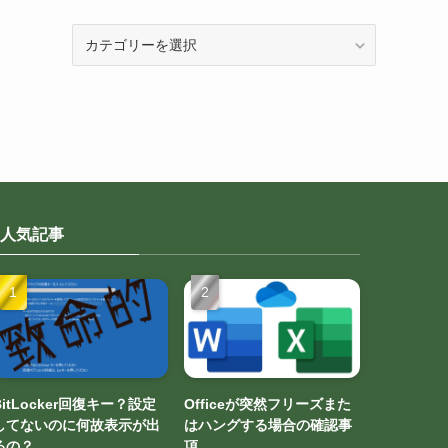
カ
テ
ゴ
リ
ー
人気記事
BitLocker回復キー？設定
Officeが突然フリーズまた
してないのに何故表示が出
はハングする場合の確認事
るの？
項