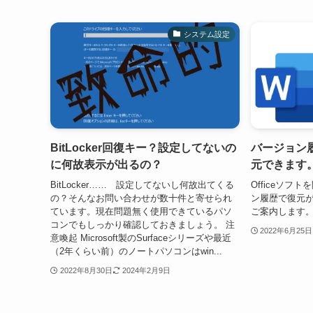
システム設定
BitLocker回復キー？設定してないの
バージョン履
に何故表示が出るの？
元できます
BitLocker…… 設定してないし何故出てくる
Officeソ
の？そんなお問い合わせが数十件と寄せられ
ン履歴で復元
ています。現在問題無く使用できているパソ
ご案内します
コンでもしっかり確認しておきましょう。 注
2022年6月25日
意喚起 Microsoft製のSurfaceシリーズや最近
（2年くらい前）のノートパソコンはwin...
2022年8月30日
2024年2月9日