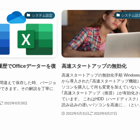
システム設定
システム設
歴でOfficeデーターを復
高速スタートアップの無効化
。
高速スタートアップの無効化手順 Windows
から導入された｢高速スタートアップ機能｣
フトを間違えて保存した時、バージョ
ソコンを購入して何も変更を加えていない
ができます。その解説を丁寧に
｢高速スタートアップ（推奨）｣が有効化さ
。
ています。 これはHDD（ハードディスク
2022年8月28日
読み込みの遅いパソコンを高速に…（とい..
2022年5月31日
2022年8月27日