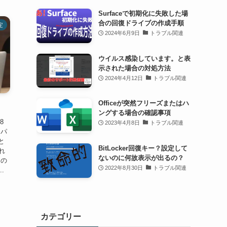
Surfaceで初期化に失敗した場
合の回復ドライブの作成手順
定
2024年6月9日
トラブル関連
ウイルス感染しています。と表
示された場合の対処方法
2024年4月12日
トラブル関連
Officeが突然フリーズまたはハ
ングする場合の確認事項
8
2023年4月8日
トラブル関連
 パ
と
BitLocker回復キー？設定して
れ
ないのに何故表示が出るの？
）の
2022年8月30日
トラブル関連
.
カテゴリー