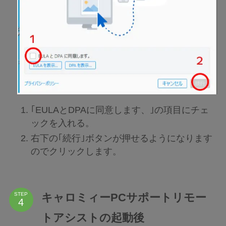
｢EULAとDPAに同意します、｣の項目にチェ
ックを入れる。
右下の｢続行｣ボタンが押せるようになります
のでクリックします。
キャロミィーPCサポートリモー
STEP
トアシストの起動後