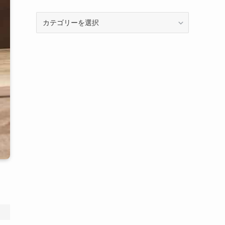
カ
テ
ゴ
リ
ー