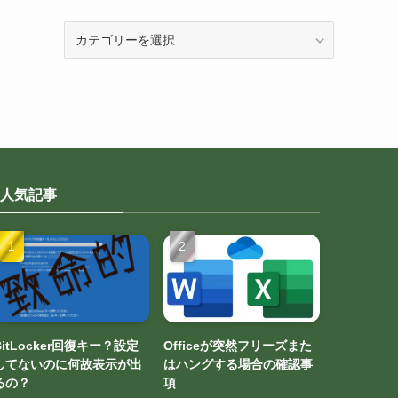
カ
テ
ゴ
リ
ー
人気記事
BitLocker回復キー？設定
Officeが突然フリーズまた
してないのに何故表示が出
はハングする場合の確認事
るの？
項